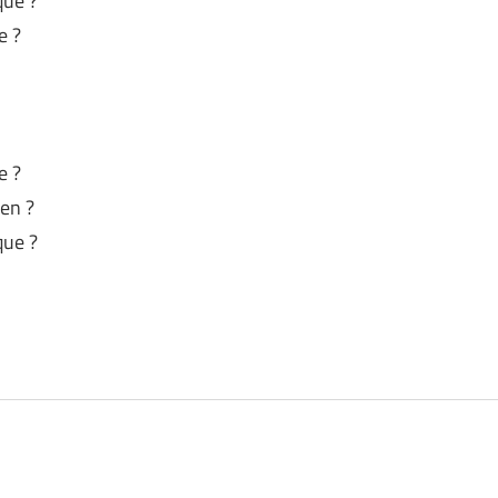
que ?
e ?
e ?
en ?
que ?