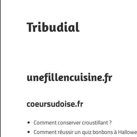
Skip
to
content
Tribudial
Site
perso
unefillencuisine.fr
coeursudoise.fr
Comment conserver croustillant ?
Comment réussir un quiz bonbons à Hallowe