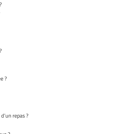
?
?
?
e ?
d’un repas ?